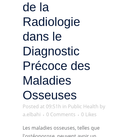
de la
Radiologie
dans le
Diagnostic
Précoce des
Maladies
Osseuses
Posted at 09:51h
in
Public Health
by
a.elbahi
0 Comments
0
Likes
Les maladies osseuses, telles que
l'ostéoporose, peuvent avoir un