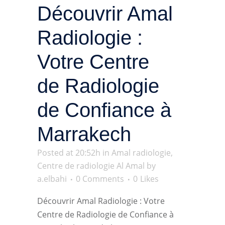
Découvrir Amal
Radiologie :
Votre Centre
de Radiologie
de Confiance à
Marrakech
Posted at 20:52h
in
Amal radiologie
,
Centre de radiologie Al Amal
by
a.elbahi
0 Comments
0
Likes
Découvrir Amal Radiologie : Votre
Centre de Radiologie de Confiance à